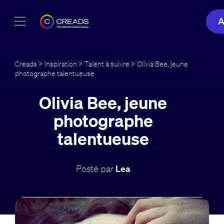
A
Réalisations
Creads
>
Inspiration
>
Talent à suivre
> Olivia Bee, jeune
photographe talentueuse
Offres
Olivia Bee, jeune
À propos
photographe
Guide
talentueuse
Blog
Posté par
Lea
FR