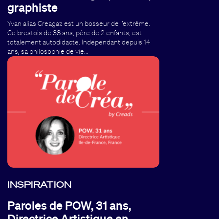
graphiste
Yvan alias Creagaz est un bosseur de l’extrême.
Ce brestois de 38 ans, père de 2 enfants, est
totalement autodidacte. Indépendant depuis 14
ans, sa philosophie de vie…
INSPIRATION
Paroles de POW, 31 ans,
Directrice Artistique en