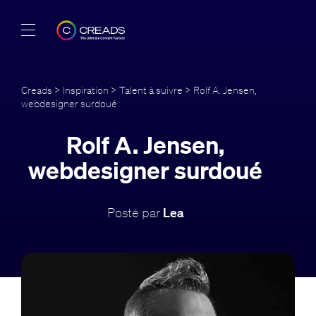
Réalisations
Creads
>
Inspiration
>
Talent à suivre
> Rolf A. Jensen,
webdesigner surdoué
Offres
Rolf A. Jensen,
À propos
webdesigner surdoué
Guide
Posté par
Lea
Blog
FR