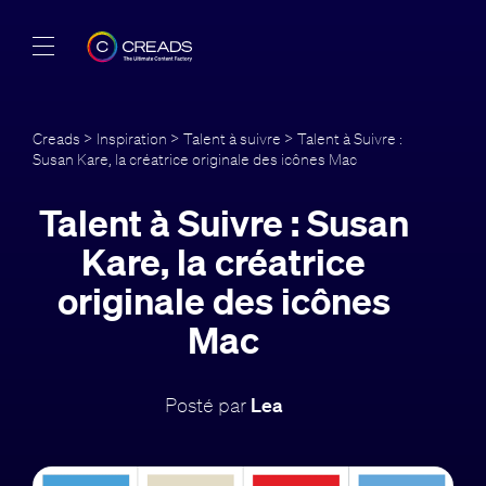
Réalisations
Creads
>
Inspiration
>
Talent à suivre
> Talent à Suivre :
Susan Kare, la créatrice originale des icônes Mac
Offres
Talent à Suivre : Susan
À propos
Kare, la créatrice
Guide
originale des icônes
Mac
Blog
FR
Posté par
Lea