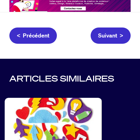
< Précédent
Suivant >
ARTICLES SIMILAIRES