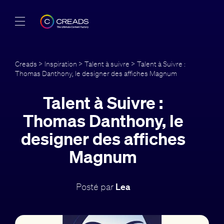
Réalisations
Creads
>
Inspiration
>
Talent à suivre
> Talent à Suivre :
Thomas Danthony, le designer des affiches Magnum
Offres
Talent à Suivre :
À propos
Thomas Danthony, le
Guide
designer des affiches
Magnum
Blog
FR
Posté par
Lea