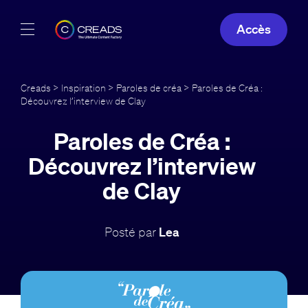
Accès
Réalisations
Creads
>
Inspiration
>
Paroles de créa
> Paroles de Créa :
Découvrez l’interview de Clay
Offres
Paroles de Créa :
À propos
Découvrez l’interview
Guide
de Clay
Blog
Posté par
Lea
FR