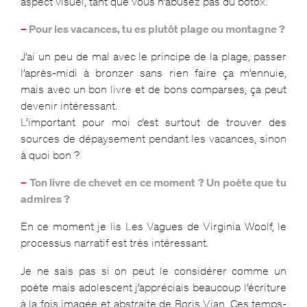
aspect visuel, tant que vous n’abusez pas du botox.
–
Pour les vacances, tu es plutôt plage ou montagne ?
J’ai un peu de mal avec le principe de la plage, passer
l’après-midi à bronzer sans rien faire ça m’ennuie,
mais avec un bon livre et de bons comparses, ça peut
devenir intéressant.
L’important pour moi c’est surtout de trouver des
sources de dépaysement pendant les vacances, sinon
à quoi bon ?
–
Ton livre de chevet en ce moment ? Un poète que tu
admires ?
En ce moment je lis Les Vagues de Virginia Woolf, le
processus narratif est très intéressant.
Je ne sais pas si on peut le considérer comme un
poète mais adolescent j’appréciais beaucoup l’écriture
à la fois imagée et abstraite de Boris Vian. Ces temps-