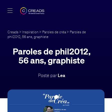
Réalisations
Creads
>
Inspiration
>
Paroles de créa
> Paroles de
phil2012, 56 ans, graphiste
Offres
Paroles de phil2012,
À propos
56 ans, graphiste
Guide
Posté par
Lea
Blog
FR