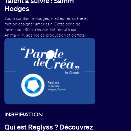
Talent à suivre : Samm
Hodges
Zoom sur Samm Hodges, metteur en scène et
motion designer américain. Cette perle de
l’animation 3D a très vite été recruté par
AnimalVFX, agence de production et d’effets…
INSPIRATION
Qui est Reglyss ? Découvrez