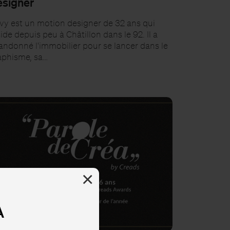
signer
vy est un motion designer de 32 ans qui
ide depuis peu à Châtillon dans le 92. Il a
andonné l'immobilier pour se lancer dans le
aphisme, sa…
×
A