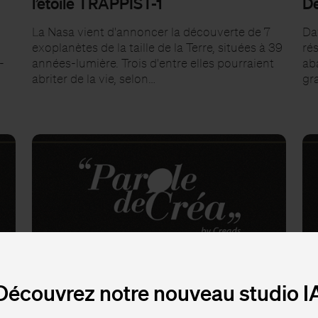
l’étoile TRAPPIST-1
De
La Nasa vient d'annoncer la découverte de 7
Da
exoplanètes de la taille de la Terre, situées à 39
rés
-
années-lumière. Trois d'entre elles pourraient
ab
abriter de la vie, selon…
gr
Découvrez notre nouveau studio I