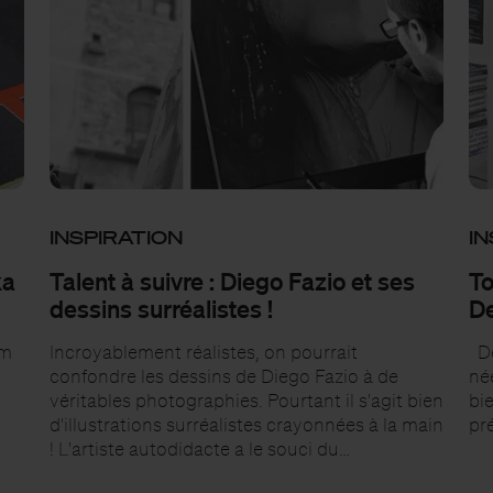
INSPIRATION
IN
ka
Talent à suivre : Diego Fazio et ses
To
dessins surréalistes !
De
am
Incroyablement réalistes, on pourrait
Dé
confondre les dessins de Diego Fazio à de
né
véritables photographies. Pourtant il s'agit bien
bie
d'illustrations surréalistes crayonnées à la main
pr
! L'artiste autodidacte a le souci du…