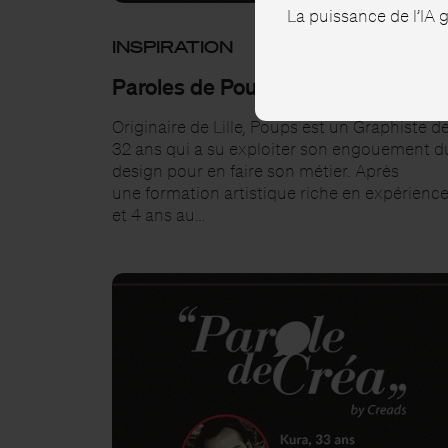
La puissance de l’IA
INSPIRATION
Paroles de Poups, 32 ans, Graphis
Originaire de Lille, Poups est un Graphiste d
32 ans qui a su exploiter son engouement d
design pour en faire son métier. Après
une formation artistique riche en expérienc
et 4 ans au…