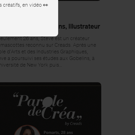
créatifs, en vidéo 👀
SPIRATION
roles de Steve, 26 ans, Illustrateur
seulement 26 ans, Steve est un créateur
 mascottes reconnu sur Creads. Après une
le d'Arts et des Industries Graphiques,
eve a poursuivi ses études aux Gobelins, à
Université de New York puis…