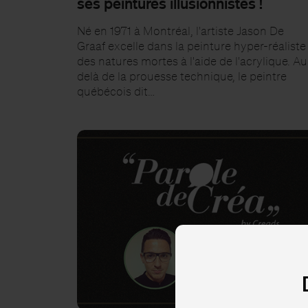
ses peintures illusionnistes !
Né en 1971 à Montréal, l'artiste Jason De
Graaf excelle dans la peinture hyper-réaliste
des natures mortes à l'aide de l'acrylique. Au
delà de la prouesse technique, le peintre
québécois dit…