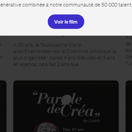
 générative combinée à notre communauté de 50 000 talents 
INSPIRATION
IN
Voir le film
te
Paroles de Eirambraten, 30 ans,
Pa
Directrice Artistique
e
A 
u
de
A 30 ans, la Toulousaine Marie
éco
alias Eirambraten est la Directrice Artistique la
es
St
plus organisée ! Après 4 ans d'études et 3 ans
l'
en agence, cela fait 2 ans que…