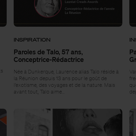
INSPIRATION
IN
Paroles de Talo, 57 ans,
Pa
Conceptrice-Rédactrice
Gr
ts
Née à Dunkerque, Laurence alias Talo réside à
Va
e
la Réunion depuis 13 ans pour le goût de
fre
l’exotisme, des voyages et de la nature. Mais
qu
avant tout, Talo aime…
de