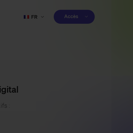
Accès
FR
EN
client
ES
créatif
PT
client
gital
fs :