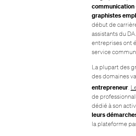
communication 
graphistes emplo
début de carrièr
assistants du DA
entreprises ont 
service communi
La plupart des gr
des domaines va
entrepreneur
.
L
de professionnal
dédié à son acti
leurs démarches
la plateforme pa