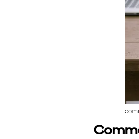
comm
Commen