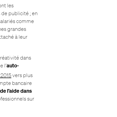
ont les
de publicité ; en
 salariés comme
ines grandes
taché à leur
créativité dans
auto-
e l’
 2015
vers plus
compte bancaire
de l’aide
dans
ofessionnels sur