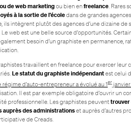
ou de web marketing
freelance
ou bien en
. Rares s
yés à la sortie de l’école
dans de grandes agences 
e, ils intègrent plutôt des agences d’une dizaine de
. Le web est une belle source d’opportunités. Certa
également besoin d’un graphiste en permanence, rat
cation.
aphistes travaillent en freelance pour exercer leur 
Le statut du graphiste indépendant
riés.
est celui d
er
e régime d’auto-entrepreneur a évolué au 1
janvier
isation. Il est par exemple obligatoire d’ouvrir un 
trouver 
vité professionnelle. Les graphistes peuvent
 auprès des administrations
et auprès d’autres pr
rticipative de Creads.