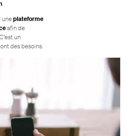
n
.
plateforme
ar une
nce
afin de
 C’est un
 ont des besoins.