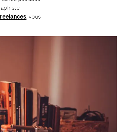
raphiste
freelances
, vous