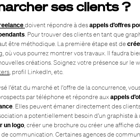
archer ses clients ?
freelance
appels d’offres po
doivent répondre à des
épendants
. Pour trouver des clients en tant que grap
crée
faut être méthodique. La première étape est de
og, où vous pourrez montrer vos travaux. Il faudra b
 nouvelles créations. Soignez votre présence sur le 
ters
, profil LinkedIn, etc.
sé l’état du marché et l’offre de la concurrence, vo
appels d’o
rospects par téléphone et répondre aux
lance
. Elles peuvent émaner directement des clients
sociation a potentiellement besoin d’un graphiste 
r un logo
, créer une brochure ou créer une affiche d
 de communication. Certaines agences de commun