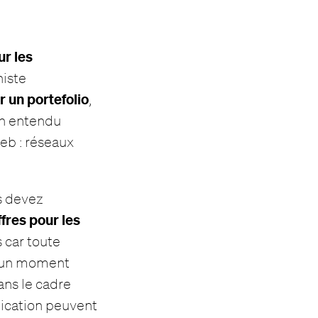
ur les
histe
r un portefolio
,
ien entendu
web : réseaux
us devez
ffres pour les
 car toute
à un moment
ans le cadre
ication peuvent