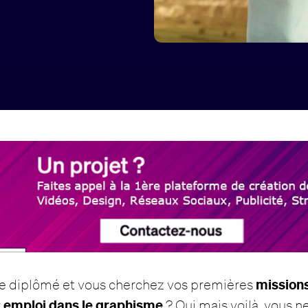
missions
re diplômé et vous cherchez vos premières
emploi dans le graphisme
r
? Oui mais voilà, vous n