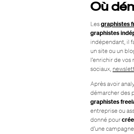
Où dém
graphistes 
Les
graphistes ind
indépendant, il 
un site ou un bl
l’enrichir de vos
sociaux,
newslet
Après avoir analy
démarcher des p
graphistes free
entreprise ou as
crée
donné pour
d’une campagne