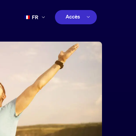
Accès
FR
EN
client
ES
créatif
PT
client