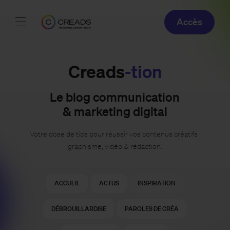
Accès
Réalisations
Creads
-tion
Offres
Le blog communication
À propos
& marketing digital
Guide
Votre dose de tips pour réussir vos contenus créatifs :
graphisme, vidéo & rédaction.
Blog
ACCUEIL
ACTUS
INSPIRATION
FR
DÉBROUILLARDISE
PAROLES DE CRÉA