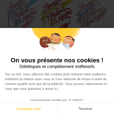
On vous présente nos cookies !
Diététiques et complétement inoffensifs
Sur ce site, nous utilisons des cookies pour mesurer notre audience,
INSPIRATION
entretenir la relation avec vous et vous adresser de temps à autre du
contenu qualitif ainsi que de la publicité. Vous pouvez sélectionner ici
Le lettering : une nouvelle tendance
ceux que vous autorisez à rester ici.
du graphisme
Consentements certifiés par
Le lettering est l'une des tendances phare du graphisme,
inspirée du graffiti et de la calligraphie. Les usages sont variés :
J'accepte tout
Terminer
publicité, couverture de livre, identité visuelle, logo,…