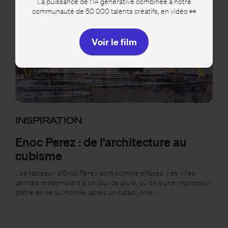
La puissance de l’IA générative combinée à notre
communauté de 50 000 talents créatifs, en vidéo 👀
Voir le film
INSPIRATION
Enoc Perez : de l'architecture au
cubisme
Les tableaux d'Enoc Perez sont comme effacés. Les villes
peintes ressemblent à un jour de pluie, où on a une impression
d'être seule au monde, après un cataclysme.…