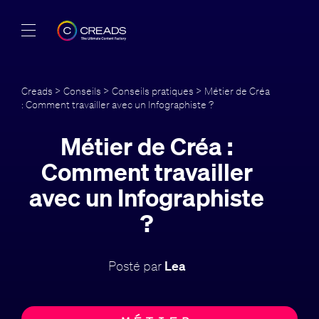
Réalisations
Creads
>
Conseils
>
Conseils pratiques
> Métier de Créa
: Comment travailler avec un Infographiste ?
Offres
Métier de Créa :
À propos
Comment travailler
Guide
avec un Infographiste
?
Blog
FR
Posté par
Lea