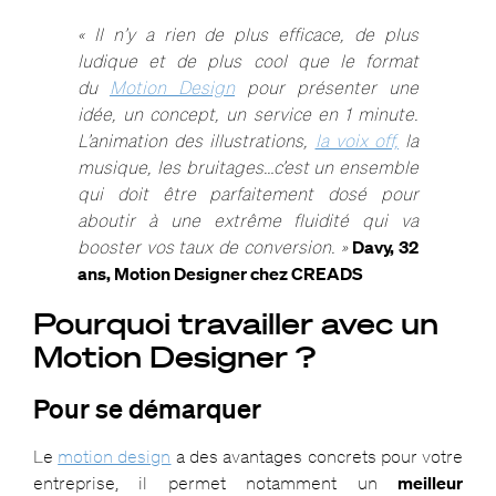
« Il n’y a rien de plus efficace, de plus
ludique et de plus cool que le format
du
Motion Design
pour présenter une
idée, un concept, un service en 1 minute.
L’animation des illustrations,
la voix off,
la
musique, les bruitages…c’est un ensemble
qui doit être parfaitement dosé pour
aboutir à une extrême fluidité qui va
booster vos taux de conversion. »
Davy, 32
ans, Motion Designer chez CREADS
Pourquoi travailler avec un
Motion Designer ?
Pour se démarquer
Le
motion design
a des avantages concrets pour votre
entreprise, il permet notamment un
meilleur