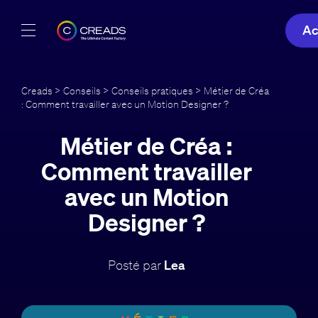
Ac
Réalisations
Creads
>
Conseils
>
Conseils pratiques
> Métier de Créa
: Comment travailler avec un Motion Designer ?
Offres
Métier de Créa :
À propos
Comment travailler
Guide
avec un Motion
Designer ?
Blog
FR
Posté par
Lea