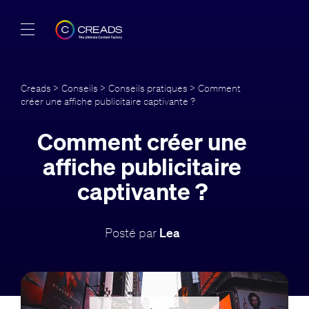
Réalisations
Creads
>
Conseils
>
Conseils pratiques
> Comment
créer une affiche publicitaire captivante ?
Offres
Comment créer une
À propos
affiche publicitaire
Guide
captivante ?
Blog
Posté par
Lea
FR