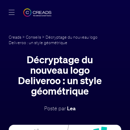
Réalisations
Creads
>
Conseils
> Décryptage du nouveau logo
Deliveroo : un style géométrique
Offres
Décryptage du
À propos
nouveau logo
Guide
Deliveroo : un style
géométrique
Blog
FR
Posté par
Lea