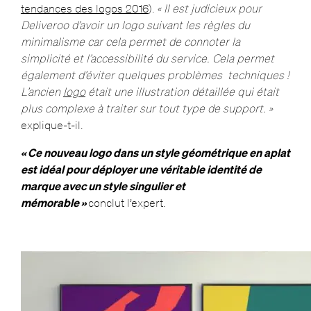
tendances des logos 2016
).
« Il est judicieux pour
Deliveroo d’avoir un logo suivant les règles du
minimalisme car cela permet de connoter la
simplicité et l’accessibilité du service. Cela permet
également d’éviter quelques problèmes techniques !
L’ancien
logo
était une illustration détaillée qui était
plus complexe à traiter sur tout type de support. »
explique-t-il.
« Ce nouveau logo dans un style géométrique en aplat
est idéal pour déployer une véritable identité de
marque avec un style singulier et
mémorable »
conclut l’expert.