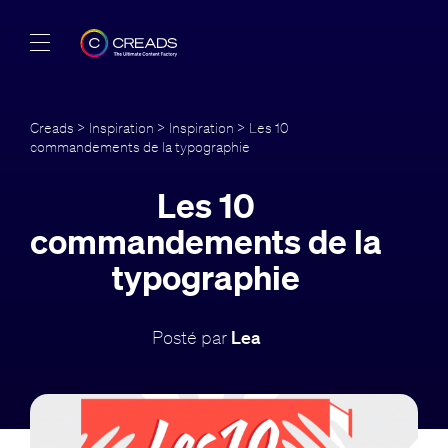
Réalisations
Creads
>
Inspiration
>
Inspiration
> Les 10
commandements de la typographie
Offres
Les 10
À propos
commandements de la
Guide
typographie
Blog
Posté par
Lea
FR