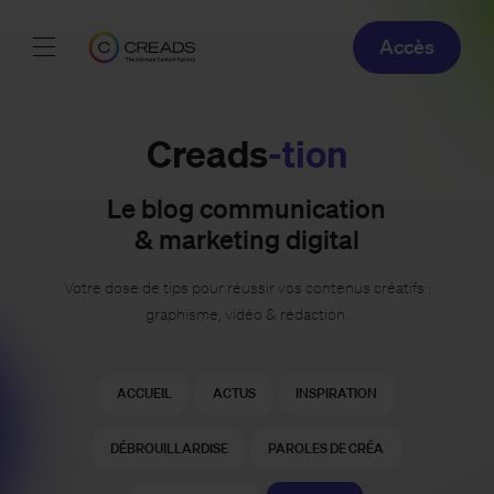
Accès
Réalisations
Creads
-tion
Offres
Le blog communication
À propos
& marketing digital
Guide
Votre dose de tips pour réussir vos contenus créatifs :
graphisme, vidéo & rédaction.
Blog
ACCUEIL
ACTUS
INSPIRATION
FR
DÉBROUILLARDISE
PAROLES DE CRÉA