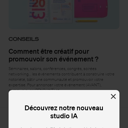
CONSEILS
Comment être créatif pour
promouvoir son événement ?
Séminaires, salons, conférences, congrès, soirées
networking... les événements contribuent à construire votre
notoriété, bâtir une communauté et promouvoir votre
expertise. Pour annoncer votre événement (AVANT),
communiquer (PENDANT) et…
×
Découvrez notre nouveau
studio IA