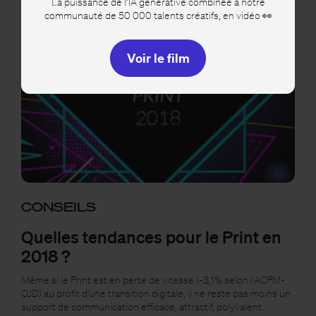
La puissance de l’IA générative combinée à notre
communauté de 50 000 talents créatifs, en vidéo 👀
Voir le film
CONSEILS
Quelles tendances pour le Print en
2018 ?
Même si le Print est en perte de vitesse (-3,1% selon l'ACPM-
OJD) au profit d'une transition digitale, il ne reste pas moins un
support de communication efficace, attractif, polyvalent…