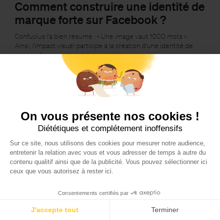
Comment construire une identité de
marque forte sur Facebook ?
Confucius l’a bien résumé : « Une image vaut 1000 mots ».
Ainsi, l'impact visuel participe à la création d'une identité de
marque forte sur les réseaux sociaux.…
On vous présente nos cookies !
Diététiques et complétement inoffensifs
Sur ce site, nous utilisons des cookies pour mesurer notre audience,
entretenir la relation avec vous et vous adresser de temps à autre du
contenu qualitif ainsi que de la publicité. Vous pouvez sélectionner ici
ceux que vous autorisez à rester ici.
Consentements certifiés par
J'accepte tout
Terminer