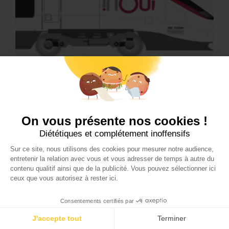
ACTU
Décryptage : inOUI, le nouveau logo
des TGV
On vous présente nos cookies !
Diététiques et complétement inoffensifs
Les TGV de la SNCF changent de nom ! A partir du 2 juillet, ils
seront rebaptisés "inOUI", un changement de nom qui
Sur ce site, nous utilisons des cookies pour mesurer notre audience,
s'accompagne d'une nouvelle identité visuelle…
entretenir la relation avec vous et vous adresser de temps à autre du
contenu qualitif ainsi que de la publicité. Vous pouvez sélectionner ici
ceux que vous autorisez à rester ici.
Consentements certifiés par
J'accepte tout
Terminer