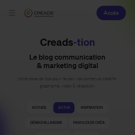
Accès
Réalisations
Creads
-tion
Offres
Le blog communication
À propos
& marketing digital
Guide
Votre dose de tips pour réussir vos contenus créatifs :
graphisme, vidéo & rédaction.
Blog
ACCUEIL
ACTUS
INSPIRATION
FR
DÉBROUILLARDISE
PAROLES DE CRÉA