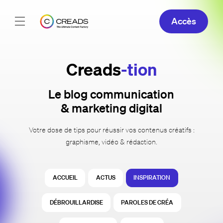
Accès
Réalisations
Creads
-tion
Offres
Le blog communication
À propos
& marketing digital
Guide
Votre dose de tips pour réussir vos contenus créatifs :
graphisme, vidéo & rédaction.
Blog
ACCUEIL
ACTUS
INSPIRATION
FR
DÉBROUILLARDISE
PAROLES DE CRÉA